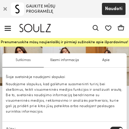
GAUKITE MŪSŲ
Naudoti
PROGRAMĖLĘ
Pageidavim
Krepš
Prenumeruokite mūsų naujienlaiškį ir pirmieji sužinokite apie išpardavimus!
Sutikimas
Išsami informacija
Apie
Šioje svetainėje naudojami slapukai
Naudojame slapukus, kad galėtume suasmeninti turinį bei
skelbimus, teikti visuomeninės medijos funkcijas ir analizuoti srautą.
Be to, svetainės naudojimo informaciją bendriname su
Morgan drabužiai, avalynė,
visuomeninės medijos, reklamavimo ir analizės partneriais, kurie
aksesuarai moterims
gali ją pridėti prie kitos jūsų pateiktos arba naudojant paslaugas
surinktos informacijos.
Sutikimo