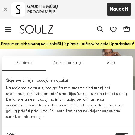
GAUKITE MŪSŲ
Naudoti
PROGRAMĖLĘ
Pageidavim
Krepš
Prenumeruokite mūsų naujienlaiškį ir pirmieji sužinokite apie išpardavimus!
Sutikimas
Išsami informacija
Apie
Šioje svetainėje naudojami slapukai
Naudojame slapukus, kad galėtume suasmeninti turinį bei
skelbimus, teikti visuomeninės medijos funkcijas ir analizuoti srautą.
Be to, svetainės naudojimo informaciją bendriname su
Miss Sixty džinsai moterims
visuomeninės medijos, reklamavimo ir analizės partneriais, kurie
gali ją pridėti prie kitos jūsų pateiktos arba naudojant paslaugas
surinktos informacijos.
Sutikimo