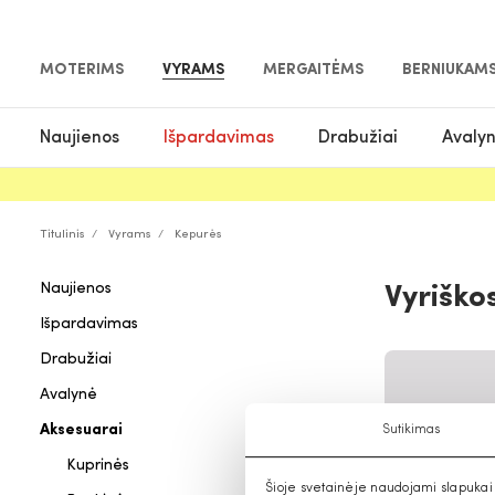
MOTERIMS
VYRAMS
MERGAITĖMS
BERNIUKAM
Naujienos
Išpardavimas
Drabužiai
Avaly
Titulinis
Vyrams
Kepurės
Naujienos
Vyriško
Išpardavimas
Drabužiai
Avalynė
Aksesuarai
Sutikimas
Kuprinės
Šioje svetainėje naudojami slapukai