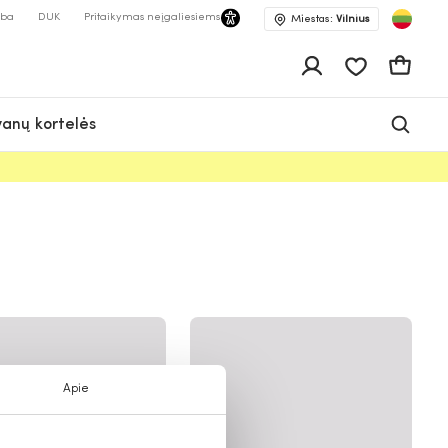
lba
DUK
Pritaikymas neįgaliesiems
Miestas:
Vilnius
Pageidavimų 
Krepšeli
anų kortelės
Apie