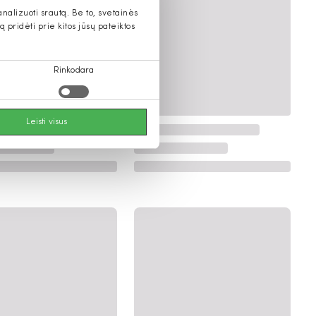
alizuoti srautą. Be to, svetainės
pridėti prie kitos jūsų pateiktos
Rinkodara
Leisti visus