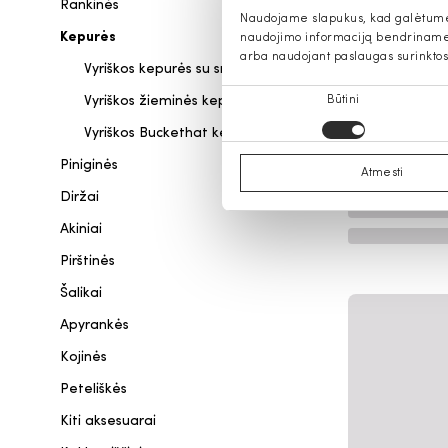
Rankinės
Naudojame slapukus, kad galėtume s
Kepurės
naudojimo informaciją bendriname s
arba naudojant paslaugas surinktos
Vyriškos kepurės su snapeliu
Sutikimo
Vyriškos žieminės kepurės
Būtini
pasirinkimas
Vyriškos Buckethat kepurės
Piniginės
Atmesti
Diržai
Akiniai
Pirštinės
Šalikai
Apyrankės
Kojinės
Peteliškės
Kiti aksesuarai