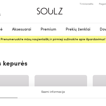
Tinklaraštis
Paga
S
nė
Aksesuarai
Premium
Prekių ženklai
Dov
Prenumeruokite mūsų naujienlaiškį ir pirmieji sužinokite apie išpardavimus!
s kepurės
Išsami informacija