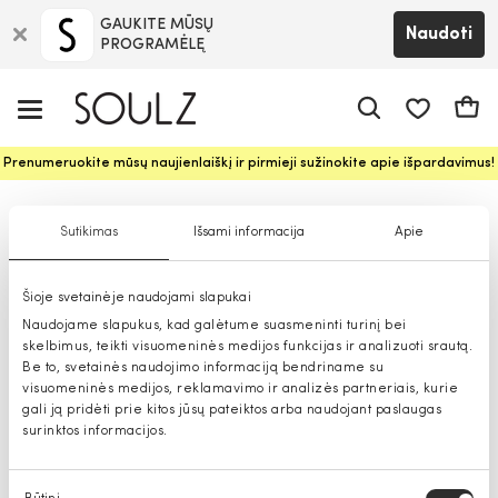
GAUKITE MŪSŲ
Naudoti
PROGRAMĖLĘ
Pageidavim
Krepš
Prenumeruokite mūsų naujienlaiškį ir pirmieji sužinokite apie išpardavimus!
Vyriškos kepurės
Sutikimas
Išsami informacija
Apie
Šioje svetainėje naudojami slapukai
Naudojame slapukus, kad galėtume suasmeninti turinį bei
skelbimus, teikti visuomeninės medijos funkcijas ir analizuoti srautą.
Be to, svetainės naudojimo informaciją bendriname su
visuomeninės medijos, reklamavimo ir analizės partneriais, kurie
gali ją pridėti prie kitos jūsų pateiktos arba naudojant paslaugas
surinktos informacijos.
Sutikimo