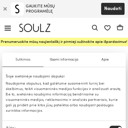
GAUKITE MŪSŲ
Naudoti
PROGRAMĖLĘ
Pageidavim
Krepš
Prenumeruokite mūsų naujienlaiškį ir pirmieji sužinokite apie išpardavimus!
Kojinės berniukams
Sutikimas
Išsami informacija
Apie
Šioje svetainėje naudojami slapukai
Naudojame slapukus, kad galėtume suasmeninti turinį bei
skelbimus, teikti visuomeninės medijos funkcijas ir analizuoti srautą.
Be to, svetainės naudojimo informaciją bendriname su
visuomeninės medijos, reklamavimo ir analizės partneriais, kurie
gali ją pridėti prie kitos jūsų pateiktos arba naudojant paslaugas
surinktos informacijos.
Sutikimo