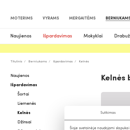
MOTERIMS
VYRAMS
MERGAITĖMS
BERNIUKAM
Naujienos
Išpardavimas
Mokyklai
Drabuž
Titulinis
Berniukams
Išpardavimas
Kelnės
Naujienos
Kelnės 
Išpardavimas
Šortai
Liemenės
Kelnės
Sutikimas
Džinsai
Šioje svetainėje naudojami slapukai