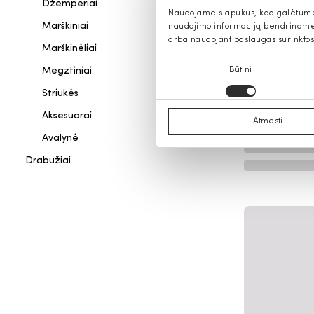
Džemperiai
Naudojame slapukus, kad galėtume s
Marškiniai
naudojimo informaciją bendriname s
arba naudojant paslaugas surinktos
Marškinėliai
Sutikimo
Megztiniai
Būtini
pasirinkimas
Striukės
Aksesuarai
Atmesti
Avalynė
Drabužiai