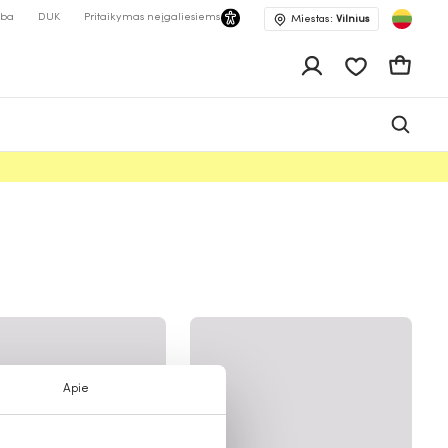
lba
DUK
Pritaikymas neįgaliesiems
Miestas:
Vilnius
Pageidavimų 
Krepšeli
Apie