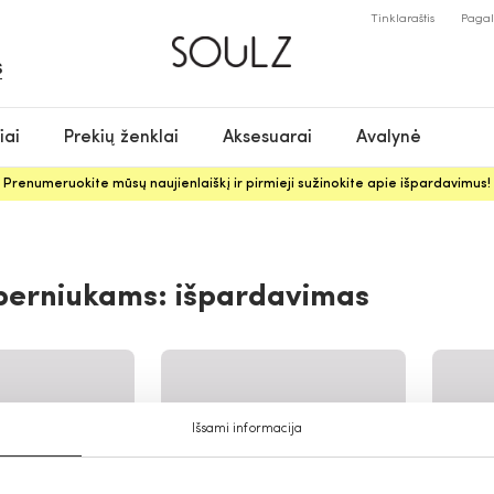
Tinklaraštis
Paga
S
iai
Prekių ženklai
Aksesuarai
Avalynė
Prenumeruokite mūsų naujienlaiškį ir pirmieji sužinokite apie išpardavimus!
berniukams: išpardavimas
Išsami informacija