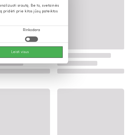
alizuoti srautą. Be to, svetainės
pridėti prie kitos jūsų pateiktos
Rinkodara
Leisti visus