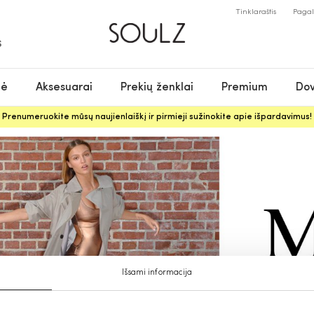
Tinklaraštis
Paga
S
nė
Aksesuarai
Prekių ženklai
Premium
Dov
Prenumeruokite mūsų naujienlaiškį ir pirmieji sužinokite apie išpardavimus!
Išsami informacija