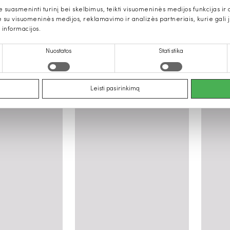
uasmeninti turinį bei skelbimus, teikti visuomeninės medijos funkcijas ir an
u visuomeninės medijos, reklamavimo ir analizės partneriais, kurie gali ją 
 informacijos.
Nuostatos
Statistika
 drabužiai, avalynė, aksesuarai 
Leisti pasirinkimą