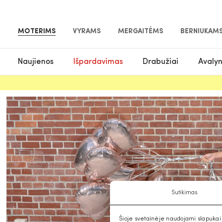
MOTERIMS
VYRAMS
MERGAITĖMS
BERNIUKAM
Naujienos
Išpardavimas
Drabužiai
Avaly
Sutikimas
Šioje svetainėje naudojami slapukai