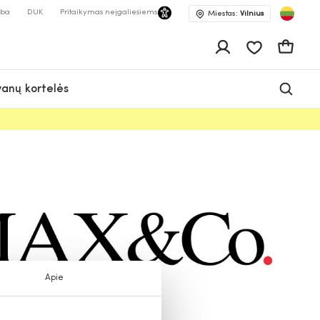
lba
DUK
Pritaikymas neįgaliesiems
Miestas:
Vilnius
Pageidavimų 
Krepšeli
anų kortelės
Apie