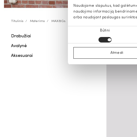
Naudojame slapukus, kad galėtume s
naudojimo informaciją bendriname s
arba naudojant paslaugas surinktos
Titulinis
Moterims
MAX&Co.
Sutikimo
Būtini
Drabužiai
MAX&Co.
pasirinkimas
Avalynė
Atmesti
Aksesuarai