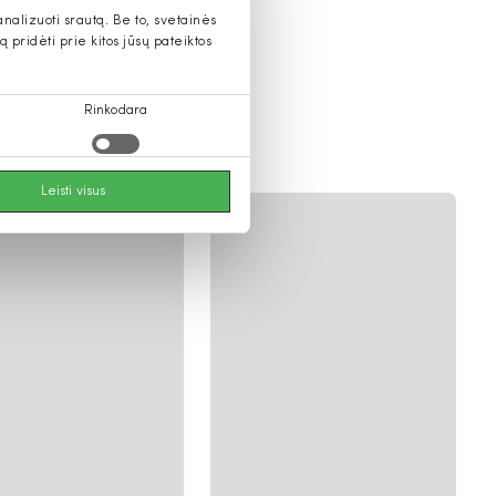
alizuoti srautą. Be to, svetainės
pridėti prie kitos jūsų pateiktos
Rinkodara
moterims
Leisti visus